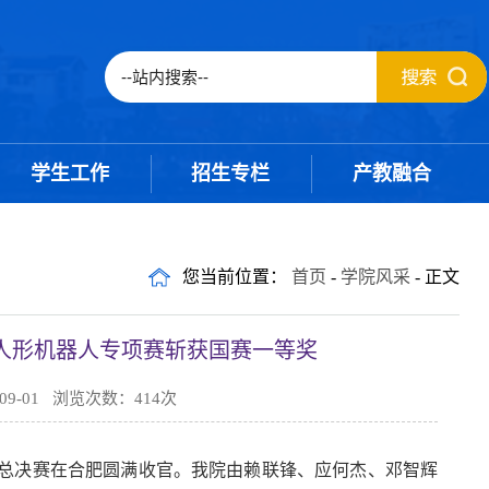
学生工作
招生专栏
产教融合
您当前位置：
首页
-
学院风采
- 正文
人形机器人专项赛斩获国赛一等奖
9-01 浏览次数：
414
次
全国总决赛在合肥圆满收官。我院由赖联锋、应何杰、邓智辉