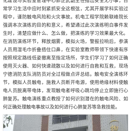
化建设与实验室管理中心郭正武副主任指出安全无小事，日
常学习生活中应时刻紧抓安全这根弦，尤其开展学科实验过
程中，谨防触电风险和火灾事故。机电工程学院赖联峰院长
强调本次演练的目的和意义，希望通过此次演练明白事件发
生时，清楚应做什么、怎么做，把演练的学习效果最大化。
在消防演练环节，释放烟雾，模拟火场，警报拉响后，参演
人员用湿毛巾折叠捂住口鼻，在实验室教师带领下快速有序
按照规定路线低姿撤离至指定场所，学生们学习了如何正确
使用灭火器、如何快速疏散以及如何进行自救和互救，现场
宁德消防支队消防员对全过程做点评总结。触电安全演练环
节，模拟人员触电，施救人员断开电源，使用绝缘材料使触
电人员脱离带电体，发现触电者呼吸心跳均停止立即施行心
肺复苏。触电演练重点教授了如何识别潜在的触电风险、如
何正确处理触电事故以及如何进行心肺复苏等急救技能。