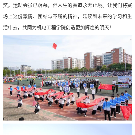
奖。运动会虽已落幕，但人生的赛道永无止境。让我们将赛
场上这份激情、团结与不屈的精神，延续到未来的学习和生
活中去，共同为机电工程学院创造更加辉煌的明天！