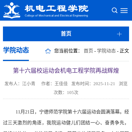
首页
学院动态
您当前位置：
首页
-
学院动态
- 正文
第十六届校运动会机电工程学院再战辉煌
发布人：江小青 作者：王佳佳 发布时间：2025-11-21 浏览
次数：
105
次
11月21日，宁德师范学院第十六届运动会圆满落幕。经
过三天激烈的角逐，我院运动健儿们团结一心、奋勇争先，