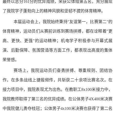
最终以总分161分的优异成绩，荣获公体组第五名，充分展现
了我院学子蓬勃向上的精神风貌和坚韧不拔的体育精神。
本届运动会上，我院始终秉持"友谊第一，比赛第二"的
体育精神，运动员们从赛前训练到赛场拼搏，都在诠释着"更
高、更快、更强"的运动精神；机电学子积极参与开幕式展
演、后勤保障、氛围营造等方面工作，都表现出高度的集体
荣誉感。
赛场上，我院运动员们奋勇拼搏、尊重规则、团结协
作，在多条战线上捷报频传，共斩获二十余项比赛名次。在
接力项目中，我院表现尤为出色。在教职工8x100米接力中，
我院教师取得了第三名的优异成绩。在公体男子4X400米决赛
中我院健儿勇夺桂冠；公体男子4x100米决赛也获得了第二名