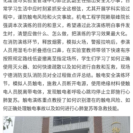
化建设与实验室管理中心郭正武副主任指出安全无小事，日
常学习生活中应时刻紧抓安全这根弦，尤其开展学科实验过
程中，谨防触电风险和火灾事故。机电工程学院赖联峰院长
强调本次演练的目的和意义，希望通过此次演练明白事件发
生时，清楚应做什么、怎么做，把演练的学习效果最大化。
在消防演练环节，释放烟雾，模拟火场，警报拉响后，参演
人员用湿毛巾折叠捂住口鼻，在实验室教师带领下快速有序
按照规定路线低姿撤离至指定场所，学生们学习了如何正确
使用灭火器、如何快速疏散以及如何进行自救和互救，现场
宁德消防支队消防员对全过程做点评总结。触电安全演练环
节，模拟人员触电，施救人员断开电源，使用绝缘材料使触
电人员脱离带电体，发现触电者呼吸心跳均停止立即施行心
肺复苏。触电演练重点教授了如何识别潜在的触电风险、如
何正确处理触电事故以及如何进行心肺复苏等急救技能。